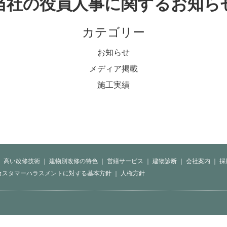
当社の役員人事に関するお知ら
カテゴリー
お知らせ
メディア掲載
施工実績
｜
高い改修技術
｜
建物別改修の特色
｜
営繕サービス
｜
建物診断
｜
会社案内
｜
採
カスタマーハラスメントに対する基本方針
｜
人権方針