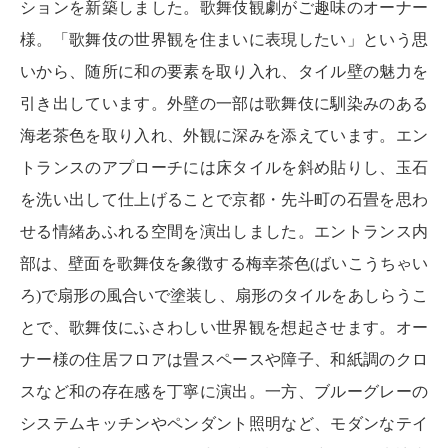
ションを新築しました。歌舞伎観劇がご趣味のオーナー
様。「歌舞伎の世界観を住まいに表現したい」という思
いから、随所に和の要素を取り入れ、タイル壁の魅力を
引き出しています。外壁の一部は歌舞伎に馴染みのある
海老茶色を取り入れ、外観に深みを添えています。エン
トランスのアプローチには床タイルを斜め貼りし、玉石
を洗い出して仕上げることで京都・先斗町の石畳を思わ
せる情緒あふれる空間を演出しました。エントランス内
部は、壁面を歌舞伎を象徴する梅幸茶色(ばいこうちゃい
ろ)で扇形の風合いで塗装し、扇形のタイルをあしらうこ
とで、歌舞伎にふさわしい世界観を想起させます。オー
ナー様の住居フロアは畳スペースや障子、和紙調のクロ
スなど和の存在感を丁寧に演出。一方、ブルーグレーの
システムキッチンやペンダント照明など、モダンなテイ