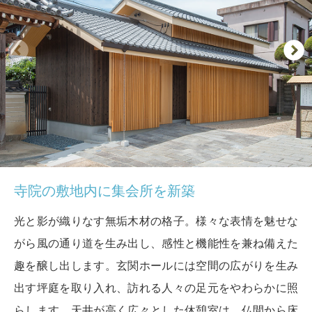
寺院の敷地内に集会所を新築
光と影が織りなす無垢木材の格子。様々な表情を魅せな
がら風の通り道を生み出し、感性と機能性を兼ね備えた
趣を醸し出します。玄関ホールには空間の広がりを生み
出す坪庭を取り入れ、訪れる人々の足元をやわらかに照
らします。天井が高く広々とした休憩室は、仏間から床