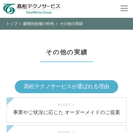
トップ
＞
建物別改修の特色
＞ その他の実績
その他の実績
髙松テクノサービスが選ばれる理由
POINT 1
事業やご状況に応じた
オーダーメイドの
ご提案
POINT 2