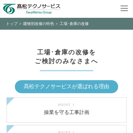
トップ
＞
建物別改修の特色
＞ 工場･倉庫の改修
工場･倉庫の改修を
ご検討のみなさまへ
髙松テクノサービスが選ばれる理由
POINT 1
操業を守る
工事計画
POINT 2